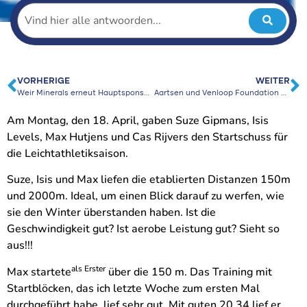
VORHERIGE
WEITER
Weir Minerals erneut Hauptsponsor des Venloop für die nächsten 3 Jahre
Aartsen und Venloop Foundation erweitern Zusammenarbeit
Am Montag, den 18. April, gaben Suze Gipmans, Isis
Levels, Max Hutjens und Cas Rijvers den Startschuss für
die Leichtathletiksaison.
Suze, Isis und Max liefen die etablierten Distanzen 150m
und 2000m. Ideal, um einen Blick darauf zu werfen, wie
sie den Winter überstanden haben. Ist die
Geschwindigkeit gut? Ist aerobe Leistung gut? Sieht so
aus!!!
als Erster
Max startete
über die 150 m. Das Training mit
Startblöcken, das ich letzte Woche zum ersten Mal
durchgeführt habe, lief sehr gut. Mit guten 20,34 lief er