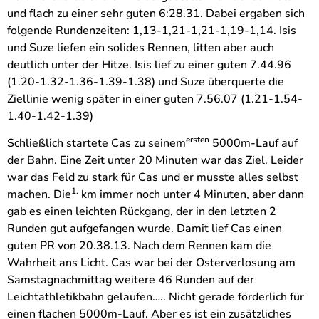
und flach zu einer sehr guten 6:28.31. Dabei ergaben sich
folgende Rundenzeiten: 1,13-1,21-1,21-1,19-1,14. Isis
und Suze liefen ein solides Rennen, litten aber auch
deutlich unter der Hitze. Isis lief zu einer guten 7.44.96
(1.20-1.32-1.36-1.39-1.38) und Suze überquerte die
Ziellinie wenig später in einer guten 7.56.07 (1.21-1.54-
1.40-1.42-1.39)
ersten
Schließlich startete Cas zu seinem
5000m-Lauf auf
der Bahn. Eine Zeit unter 20 Minuten war das Ziel. Leider
war das Feld zu stark für Cas und er musste alles selbst
1.
machen. Die
km immer noch unter 4 Minuten, aber dann
gab es einen leichten Rückgang, der in den letzten 2
Runden gut aufgefangen wurde. Damit lief Cas einen
guten PR von 20.38.13. Nach dem Rennen kam die
Wahrheit ans Licht. Cas war bei der Osterverlosung am
Samstagnachmittag weitere 46 Runden auf der
Leichtathletikbahn gelaufen….. Nicht gerade förderlich für
einen flachen 5000m-Lauf. Aber es ist ein zusätzliches