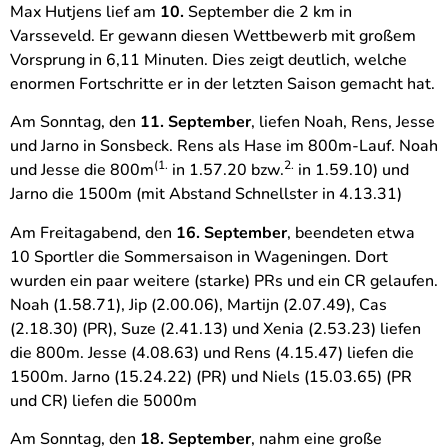
Max Hutjens lief am
10.
September die 2 km in
Varsseveld. Er gewann diesen Wettbewerb mit großem
Vorsprung in 6,11 Minuten. Dies zeigt deutlich, welche
enormen Fortschritte er in der letzten Saison gemacht hat.
Am Sonntag, den
11. September
, liefen Noah, Rens, Jesse
und Jarno in Sonsbeck. Rens als Hase im 800m-Lauf. Noah
(1.
2.
und Jesse die 800m
in 1.57.20 bzw.
in 1.59.10) und
Jarno die 1500m (mit Abstand Schnellster in 4.13.31)
Am Freitagabend, den
16. September
, beendeten etwa
10 Sportler die Sommersaison in Wageningen. Dort
wurden ein paar weitere (starke) PRs und ein CR gelaufen.
Noah (1.58.71), Jip (2.00.06), Martijn (2.07.49), Cas
(2.18.30) (PR), Suze (2.41.13) und Xenia (2.53.23) liefen
die 800m. Jesse (4.08.63) und Rens (4.15.47) liefen die
1500m. Jarno (15.24.22) (PR) und Niels (15.03.65) (PR
und CR) liefen die 5000m
Am Sonntag, den
18. September
, nahm eine große