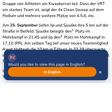
Gruppe von Athleten am Kwaakerrun teil. Dass der VRT
ein starkes Team ist, zeigt der 4x Clean Sweep auf dem
Podium und mehrere weitere Plätze von 4,5,6, etc.
Am
25. September
liefen Jip und Sjuulke ihre 5 km auf der
1.
Straße in Belfeld. Sjuulke belegte den
Platz im
2.
Mehrkampf in 21,45 und Jip den
Platz im Mehrkampf in
17,10 (PR). Am selben Tag lief unser neues Teammitglied
Awet Habteab die 10 km in Tilburg. In 33,39 überquerte
1.
er die Ziellinie als
und verbesserte seine Bestzeit um fast
🇬🇧
5 Minuten.
Would you like to view this page in English?
Im Sprint zum nächsten!
×
In English
Trainer Bob
Facebook
LinkedIn
WhatsApp
Email