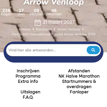
Arrow Venloop
226
17
09
47
Dagen
Uren
Minuten
Seconden
21 maart 2027
Home
Hardlopen
Arrow Venloop
Persbericht Internationaal Topveld Arrow Venloop 2025
Inschrijven
Afstanden
Programma
NK Halve Marathon
Extra info
Startnummers &
overdragen
Uitslagen
Fanloper
F.A.Q.