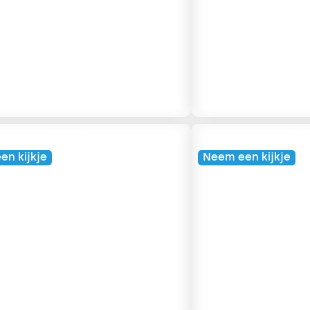
2019
2
en kijkje
Neem een kijkje