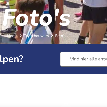
Foto's
Home
Toeschouwers
Foto’s
lpen?