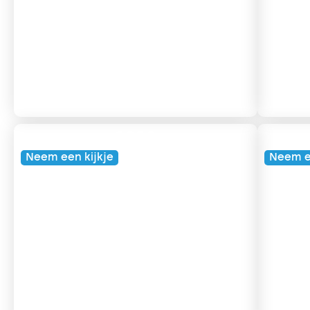
2020
Neem een kijkje
Neem e