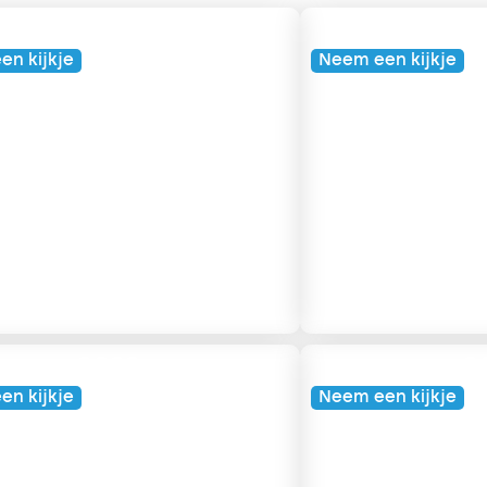
2025
2
en kijkje
Neem een kijkje
2022
2
en kijkje
Neem een kijkje