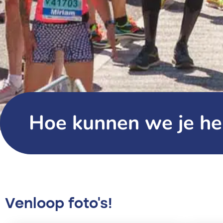
Hoe kunnen we je he
Venloop foto's!