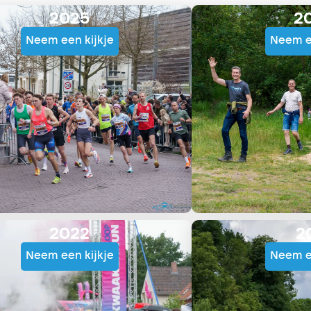
2025
2
Neem een kijkje
Neem ee
2022
2
Neem een kijkje
Neem ee