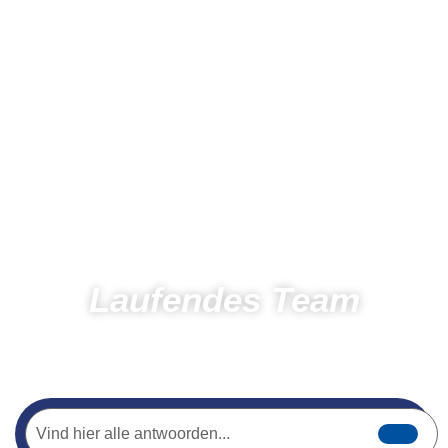
Laufendes Team
Startseite
Laufen
Venloop Running Team
Athleten Laufteam
Martijn Jansen