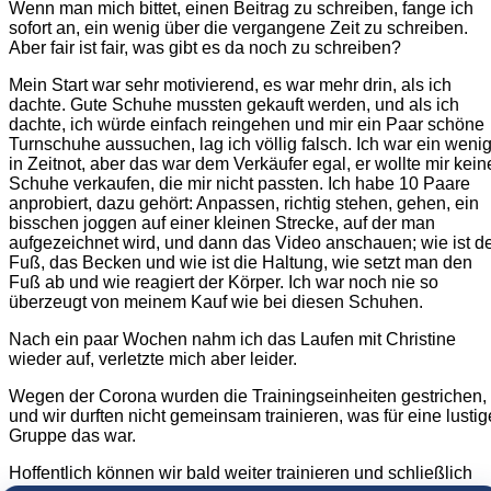
Wenn man mich bittet, einen Beitrag zu schreiben, fange ich
sofort an, ein wenig über die vergangene Zeit zu schreiben.
Aber fair ist fair, was gibt es da noch zu schreiben?
Mein Start war sehr motivierend, es war mehr drin, als ich
dachte. Gute Schuhe mussten gekauft werden, und als ich
dachte, ich würde einfach reingehen und mir ein Paar schöne
Turnschuhe aussuchen, lag ich völlig falsch. Ich war ein weni
in Zeitnot, aber das war dem Verkäufer egal, er wollte mir kein
Schuhe verkaufen, die mir nicht passten. Ich habe 10 Paare
anprobiert, dazu gehört: Anpassen, richtig stehen, gehen, ein
bisschen joggen auf einer kleinen Strecke, auf der man
aufgezeichnet wird, und dann das Video anschauen; wie ist d
Fuß, das Becken und wie ist die Haltung, wie setzt man den
Fuß ab und wie reagiert der Körper. Ich war noch nie so
überzeugt von meinem Kauf wie bei diesen Schuhen.
Nach ein paar Wochen nahm ich das Laufen mit Christine
wieder auf, verletzte mich aber leider.
Wegen der Corona wurden die Trainingseinheiten gestrichen,
und wir durften nicht gemeinsam trainieren, was für eine lustig
Gruppe das war.
Hoffentlich können wir bald weiter trainieren und schließlich