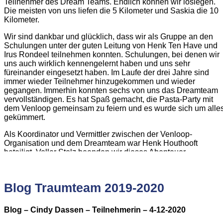
Teilnehmer des Dream Teams. Endlich können wir loslegen.
Die meisten von uns liefen die 5 Kilometer und Saskia die 10
Kilometer.
Wir sind dankbar und glücklich, dass wir als Gruppe an den
Schulungen unter der guten Leitung von Henk Ten Have und
Irus Rondeel teilnehmen konnten. Schulungen, bei denen wir
uns auch wirklich kennengelernt haben und uns sehr
füreinander eingesetzt haben. Im Laufe der drei Jahre sind
immer wieder Teilnehmer hinzugekommen und wieder
gegangen. Immerhin konnten sechs von uns das Dreamteam
vervollständigen. Es hat Spaß gemacht, die Pasta-Party mit
dem Venloop gemeinsam zu feiern und es wurde sich um alle
gekümmert.
Als Koordinator und Vermittler zwischen der Venloop-
Organisation und dem Dreamteam war Henk Houthooft
beteiligt. Voller Stolz beenden wir dieses Abenteuer.
Mit freundlichen Grüßen,
Blog Traumteam 2019-2020
Jessica, Theo, Mariëlle, Saskia, Anita und Tineke
Blog – Cindy Dassen – Teilnehmerin – 4-12-2020