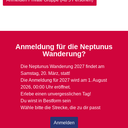
Anmeldung für die Neptunus
Wanderung?
Die Neptunus Wanderung 2027 findet am
Samstag, 20. März, statt!
Die Anmeldung für 2027 wird am 1. August
2026, 00:00 Uhr eröffnet.
Erlebe einen unvergesslichen Tag!
Du wirst in Bestform sein
Wähle bitte die Strecke, die zu dir passt
Anmelden