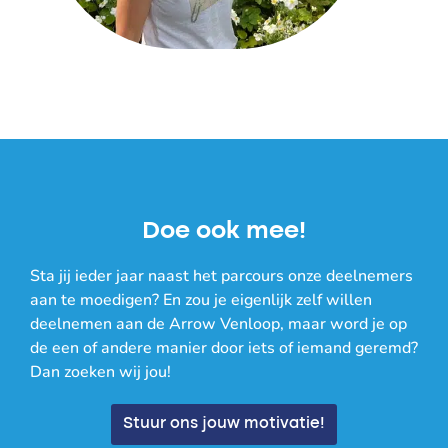
Doe ook mee!
Sta jij ieder jaar naast het parcours onze deelnemers
aan te moedigen? En zou je eigenlijk zelf willen
deelnemen aan de Arrow Venloop, maar word je op
de een of andere manier door iets of iemand geremd?
Dan zoeken wij jou!
Stuur ons jouw motivatie!