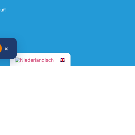
uf!
×