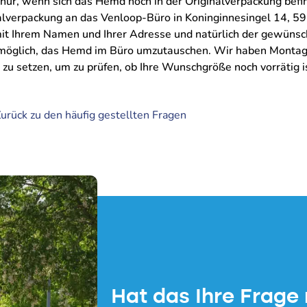
h nur, wenn sich das Hemd noch in der Originalverpackung befi
alverpackung an das Venloop-Büro in Koninginnesingel 14, 59
mit Ihrem Namen und Ihrer Adresse und natürlich der gewüns
ch möglich, das Hemd im Büro umzutauschen. Wir haben Montag
g zu setzen, um zu prüfen, ob Ihre Wunschgröße noch vorrätig i
urück zu den häufig gestellten Fragen
Hat das Ihre Frage