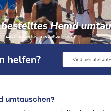
 bestelltes Hemd umta
← Zurück zu den häufig gestellten Fragen
n helfen?
md umtauschen?