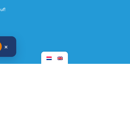
uf!
×