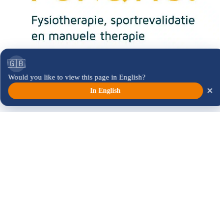
🇬🇧
Would you like to view this page in English?
×
In English
Alle Sponsoren anzeigen →
Folgen Sie uns: