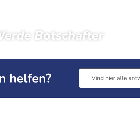
erde Botschafter
← Zurück zu den Neuigkeiten
n helfen?