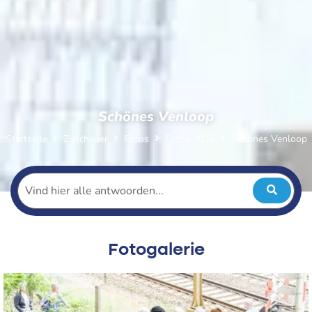
Schönes Venloop
Startseite
Zuschauer
Fotos
Fotos 2016
Schönes Venloop
Fotogalerie