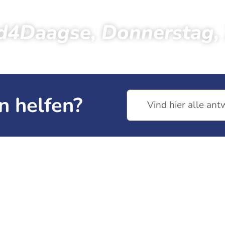
d4Daagse, Donnerstag, 
Fotos 2023
Fotos Aartsen Avond4Daagse, Donnerstag,
n helfen?