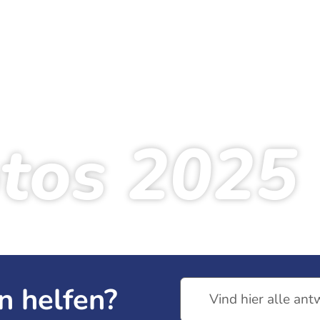
tos 2025
rtseite
Zuschauer
Fotos
Fotos 2025
n helfen?