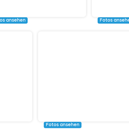
oordinatoren-Ausflug
Funqtio
os ansehen
Fotos anseh
VenloopKids-Na
Fotos ansehen