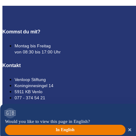
Kommst du mit?
Montag bis Freitag
von 08:30 bis 17:00 Uhr
Kontakt
Venloop Stiftung
Koninginnesingel 14
5911 KB Venlo
077 - 374 54 21
Venloop
🇬🇧
Would you like to view this page in English?
Laufen
×
In English
Zuschauer