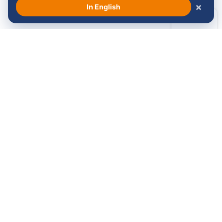
Alle Sponsoren anzeigen →
×
In English
Folgen Sie uns:
Kommst du mit?
Kontakt
Montag bis Freitag
Venloop Stiftung
von 08:30 bis 17:00 Uhr
Koninginnesingel 14
5911 KB Venlo
077 - 374 54 21