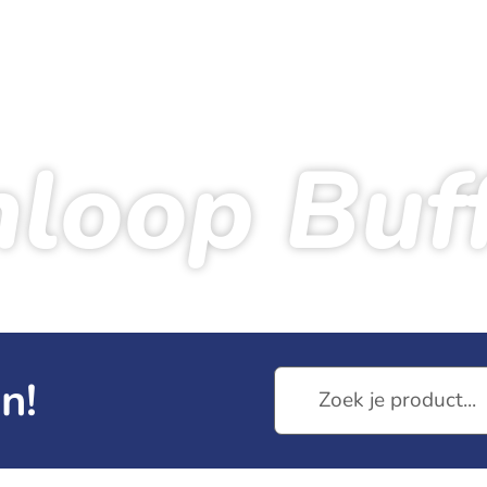
loop Buf
Startseite
Produkte
Venloop Buff
n!