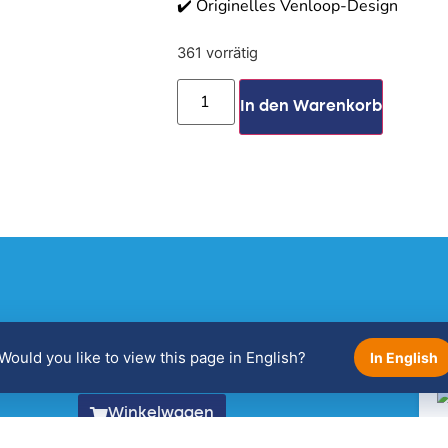
✔️ Originelles Venloop-Design
361 vorrätig
In den Warenkorb
Bekijk je winkelwagen!
Would you like to view this page in English?
In English
Winkelwagen