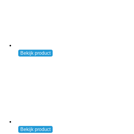
Reflektierende Sicherheitsweste (gelb)
Andere
Bekijk product
€
7,50
Venloop-Frühstück
Andere
Bekijk product