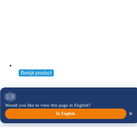
€
17,50
Pasta Party
Andere
Bekijk product
€
21,50
🇬🇧
Would you like to view this page in English?
×
In English