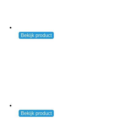
BibBits
Andere
Bekijk product
€
10,00
Reflektierende Sicherheitsweste (weiß)
Andere
Bekijk product
€
7,50