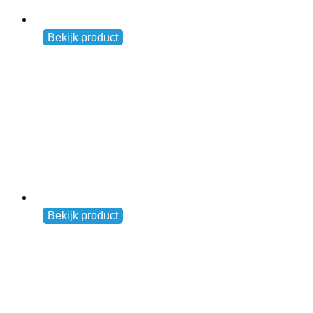
Venloop-Flagge
Andere
Bekijk product
Preisspanne:
€
20,00
–
€
35,00
€ 20,00
bis
€ 35,00
Medaillen-Anhänger
Andere
Bekijk product
€
19,00