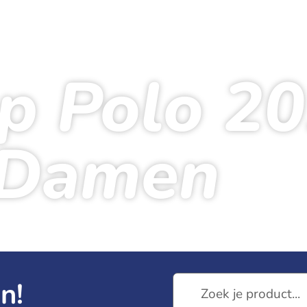
p Polo 20
Damen
eite
Produkte
Venloop Polo 2026 – Damen
n!