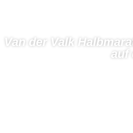
Van der Valk Halbmarat
auf