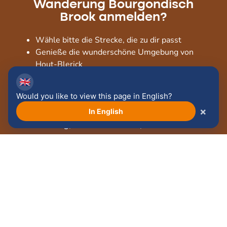
Wanderung Bourgondisch
Brook anmelden?
Wähle bitte die Strecke, die zu dir passt
Genieße die wunderschöne Umgebung von
Hout-Blerick
Lerne die lokalen Unternehmer kennen.
🇬🇧
Lass dich unterwegs mit herrlichen
Would you like to view this page in English?
burgundischen Köstlichkeiten überraschen
×
In English
Die Anmeldung für das Jahr 2025 beginnt am
Samstag, den 29. Juni 2024, um 9.30 Uhr.
Anmelden für 2025!