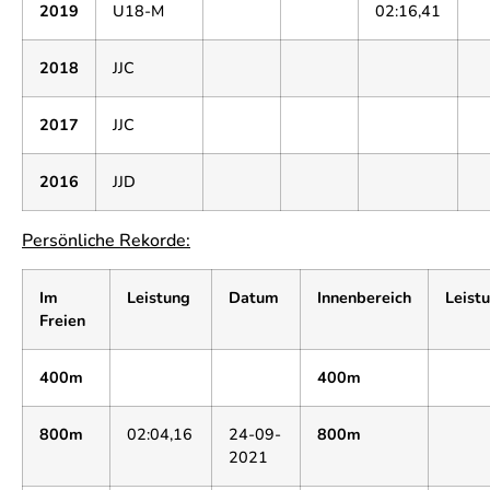
2019
U18-M
02:16,41
2018
JJC
2017
JJC
2016
JJD
Persönliche Rekorde:
Im
Leistung
Datum
Innenbereich
Leist
Freien
400m
400m
800m
02:04,16
24-09-
800m
2021