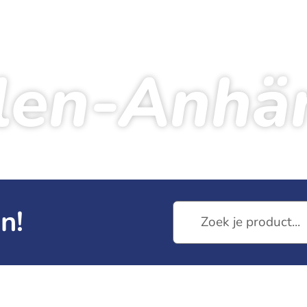
len-Anhä
artseite
Produkte
Medaillen-Anhänger
n!