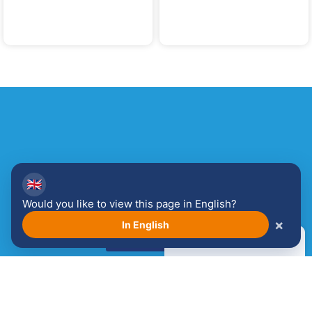
Venloop
Kindernachmittag
Venloopkids NSA
🇬🇧
Enthusiastisch?
Would you like to view this page in English?
×
In English
Hier anmelden!