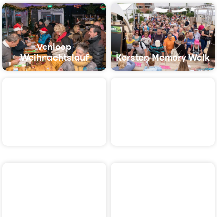
Venloop
Weihnachtslauf
Kersten Memory Walk
Ballorig Abend Out
WEIR Venloop