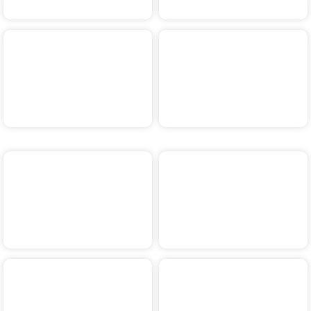
Venloop Memory Walk
Nudelparty
Venloop Ausstellung
Praxis-Touren
Seniorentag
Sponsor-Abend