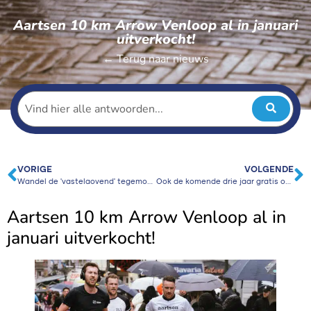
Aartsen 10 km Arrow Venloop al in januari
uitverkocht!
← Terug naar nieuws
VORIGE
VOLGENDE
Wandel de ‘vastelaovend’ tegemoet
Ook de komende drie jaar gratis ov voor alle deelnemers: Arriva blijft mobiliteitspartner van Stichting Venloop
Aartsen 10 km Arrow Venloop al in
januari uitverkocht!