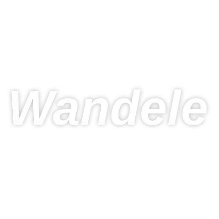
Wandele 
Dagen
Uren
Minuten