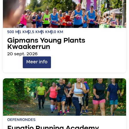
500 M
1 KM
2,5 KM
5 KM
10 KM
Gipmans Young Plants
Kwaakerrun
20 sept. 2026
Meer info
OEFENRONDES
Funqtio Running Academy