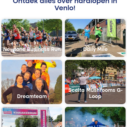
Ontdek alles over hardlopen in
Venlo!
Newtone Business Run
Daily Mile
Scelta Mushrooms G-
Dreamteam
Loop