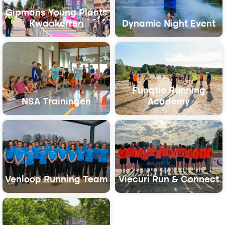
Gipmans Young Plants
Kwaakerrun
Dynamic Night Event
Funqtio Running
NSA Trainingen
Academy
Venloop Running Team
Viecuri Run & Connect