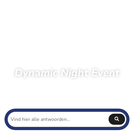
Dynamic Night Event
222
05
42
34
Dagen
Uren
Minuten
Seconden
Home
Hardlopen
Dynamic Night Event