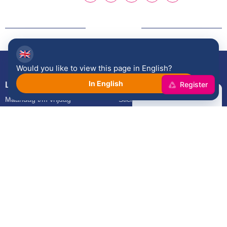
🇬🇧
Would you like to view this page in English?
×
In English
Langskomen?
Contact
Maandag t/m vrijdag
Stichting Venloop
van 08:30 - 17:00
Koninginnesingel 14
5911 KB Venlo
077 - 374 54 21
Venloop
Help
Hardlopen
Nieuws
Toeschouwers
Veelgestelde vragen
Wandelen
Voorwaarden
Sponsoring
Contact
Vrijwilligers
Venloop App
Over ons
Disclaimer