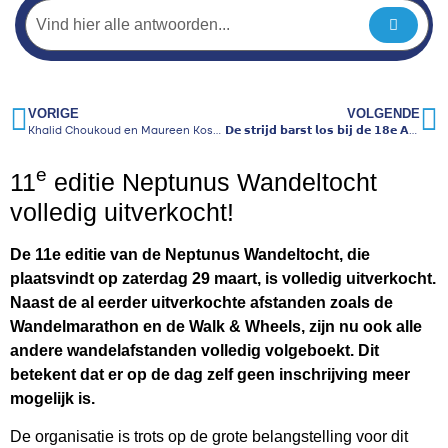
VORIGE
VOLGENDE
Khalid Choukoud en Maureen Koster aan de start in Venlo
𝗗𝗲 𝘀𝘁𝗿𝗶𝗷𝗱 𝗯𝗮𝗿𝘀𝘁 𝗹𝗼𝘀 𝗯𝗶𝗷 𝗱𝗲 𝟭𝟴𝗲 𝗔𝗿𝗿𝗼𝘄 𝗩𝗲𝗻𝗹𝗼𝗼𝗽 𝗼𝗽 𝟯𝟬 𝗺𝗮𝗮𝗿𝘁!
e
11
editie Neptunus Wandeltocht
volledig uitverkocht!
De 11e editie van de Neptunus Wandeltocht, die
plaatsvindt op zaterdag 29 maart, is volledig uitverkocht.
Naast de al eerder uitverkochte afstanden zoals de
Wandelmarathon en de Walk & Wheels, zijn nu ook alle
andere wandelafstanden volledig volgeboekt. Dit
betekent dat er op de dag zelf geen inschrijving meer
mogelijk is.
De organisatie is trots op de grote belangstelling voor dit