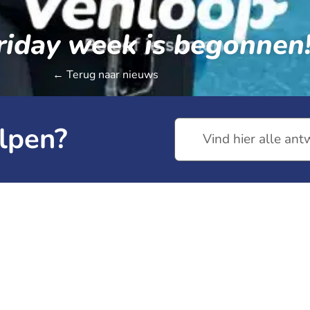
riday week is begonnen
← Terug naar nieuws
lpen?