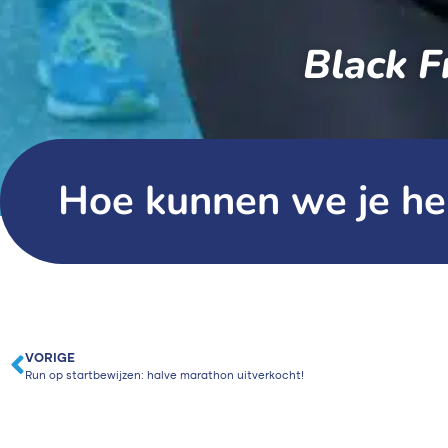
Black F
Hoe kunnen we je he
VORIGE
Run op startbewijzen: halve marathon uitverkocht!