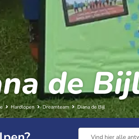
na de Bijl
e
Hardlopen
Dreamteam
Diana de Bijl​
lpen?