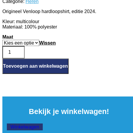
Categorie:
Heren
was:
is:
€ 20,00.
€ 5,00.
Origineel Venloop hardloopshirt, editie 2024.
Kleur: multicolour
Materiaal: 100% polyester
Maat
Wissen
Venloop
shirt
2024
-
Toevoegen aan winkelwagen
Men
aantal
Bekijk je winkelwagen!
Winkelwagen