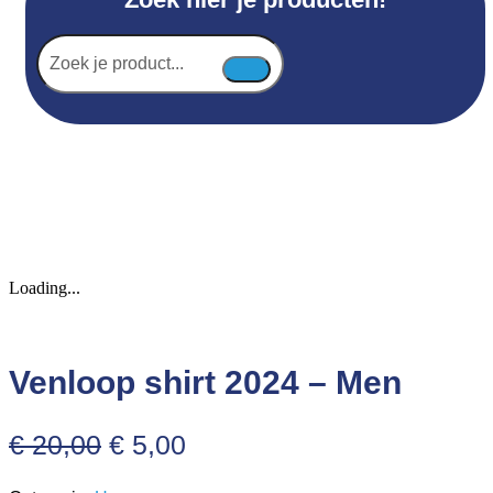
Zoek
je
product...
Loading...
Venloop shirt 2024 – Men
Oorspronkelijke
Huidige
€
20,00
€
5,00
prijs
prijs