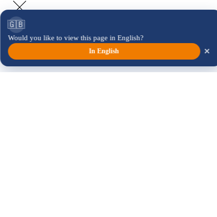
🇬🇧
Would you like to view this page in English?
×
In English
Home
Home
Neptunus Wandeltocht
Arrow Venloop
Neptunus Wandeltocht
Arrow Venloop
Hardlopen
Arrow Venloop
Daily Mile
Dreamteam
Dynamic Night Event