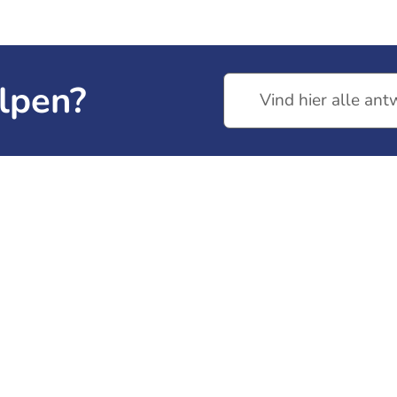
Foto’s
Foto’s 2019
Ballorig Avond4Daagse
Donde
lpen?