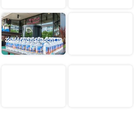
augustus
juli
Zomerwandeltocht 19
juli
Oefentocht maart
Oefentocht februari
NSA Trainingen