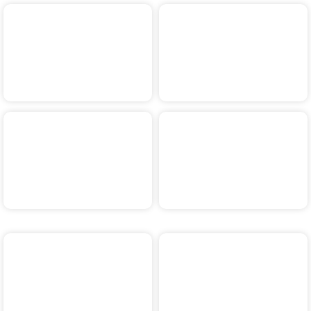
Kwaakerrun Hardloop-
Kwaakerrun
wedstrijden
wandeltocht
Venloop
Venloop
Zomerwandeltocht 23
Zomerwandeltocht 16
augustus
augustus
Zomerwandeltocht 2
Zomerwandeltocht 26