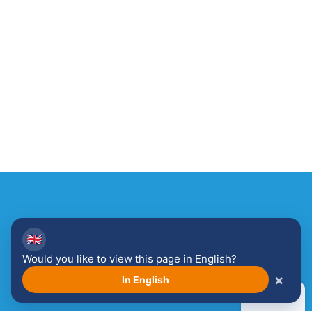
🇬🇧
Would you like to view this page in English?
Ontdek meer over de
×
In English
Venloopsfeer!