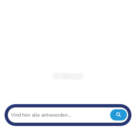
5 februari
Home
Toeschouwers
Foto’s
Foto’s 2023
Oefentochten
5 februari