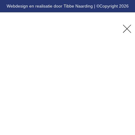
Webdesign en realisatie door Tibbe Naarding | ©Copyright 2026