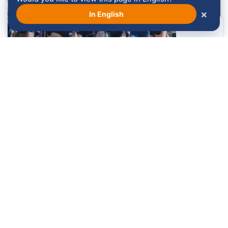
×
In English
Hoe kan ik annuleren?
Lees meer