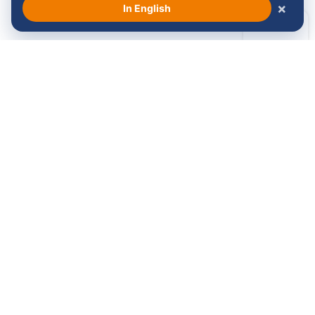
×
In English
Volg ons:
Langskomen?
Contact
Maandag t/m vrijdag
Stichting Venloop
van 08:30 - 17:00
Koninginnesingel 14
5911 KB Venlo
077 - 374 54 21