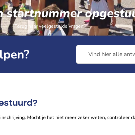
ijn startnummer opgestu
← Terug naar veelgestelde vragen
lpen?
gestuurd?
 inschrijving. Mocht je het niet meer zeker weten, controleer da