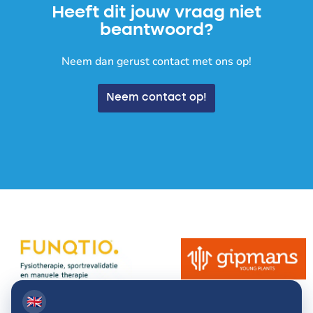
Heeft dit jouw vraag niet
beantwoord?
Neem dan gerust contact met ons op!
Neem contact op!
🇬🇧