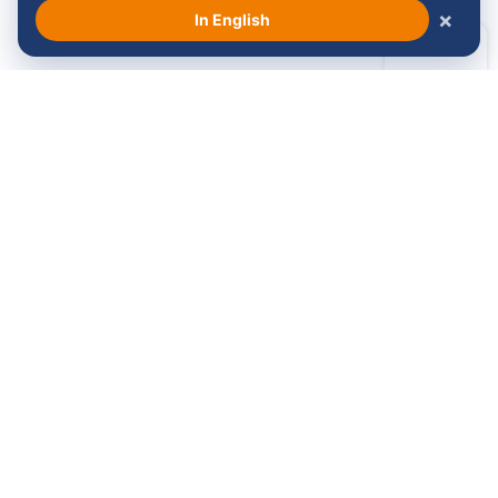
Bekijk alle sponsoren →
×
In English
Volg ons:
Langskomen?
Contact
Maandag t/m vrijdag
Stichting Venloop
van 08:30 - 17:00
Koninginnesingel 14
5911 KB Venlo