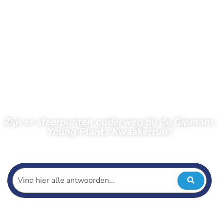
Zijn er sfeerpunten onderweg bij de Gipmans
Young Plants Kwaakerrun?
← Terug naar veelgestelde vragen