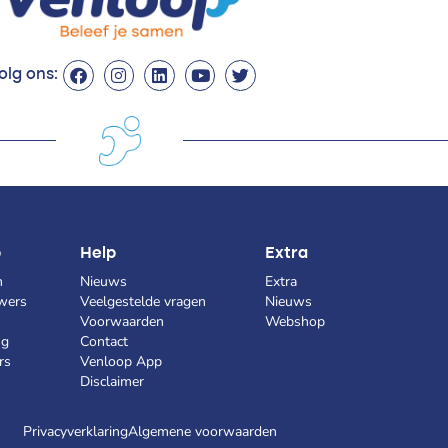
olg ons:
p
Help
Extra
n
Nieuws
Extra
wers
Veelgestelde vragen
Nieuws
Voorwaarden
Webshop
ng
Contact
rs
Venloop App
Disclaimer
Privacyverklaring
Algemene voorwaarden