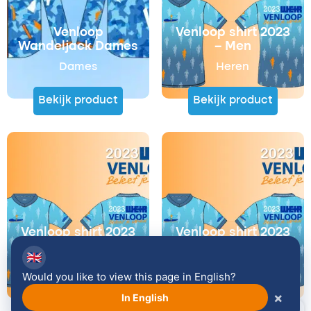
Venloop
Venloop shirt 2023
Wandeljack Dames
– Men
Dames
Heren
Bekijk product
Bekijk product
€
49,95
€
25,00
€
20,00
€
5,00
Venloop shirt 2023
Venloop shirt 2023
– Ladies
– Kids
🇬🇧
Dames
Kids
Would you like to view this page in English?
×
In English
Bekijk product
Bekijk product