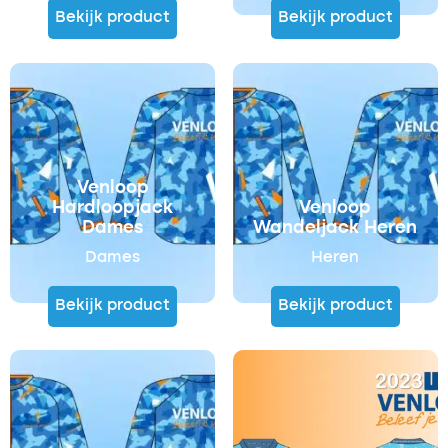
Bekijk product
Bekijk product
€
20,00
€
5,00
€
39,95
€
20,00
Venloop
Hardloopjack
Venloop
Dames
Wandeljack Heren
Dames
Heren
Bekijk product
Bekijk product
€
39,95
€
20,00
€
49,95
€
25,00