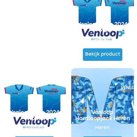
Venloop polo 2024
– Men
Heren
Bekijk product
€
20,00
€
5,00
Venloop polo 2024
Venloop
– Woman
Hardloopjack Heren
Dames
Heren