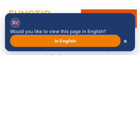
🇬🇧
Would you like to view this page in English?
×
In English
Bekijk alle sponsoren →
Volg ons: