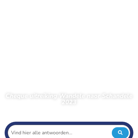
Cheque uitreiking Wandele naor Schandele
2023
← Terug naar nieuws