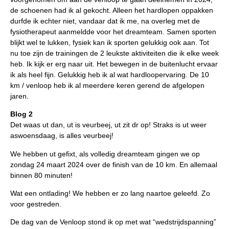
de schoenen had ik al gekocht. Alleen het hardlopen oppakken
durfde ik echter niet, vandaar dat ik me, na overleg met de
fysiotherapeut aanmeldde voor het dreamteam. Samen sporten
blijkt wel te lukken, fysiek kan ik sporten gelukkig ook aan. Tot
nu toe zijn de trainingen de 2 leukste aktiviteiten die ik elke week
heb. Ik kijk er erg naar uit. Het bewegen in de buitenlucht ervaar
ik als heel fijn. Gelukkig heb ik al wat hardloopervaring. De 10
km / venloop heb ik al meerdere keren gerend de afgelopen
jaren.
Blog 2
Det waas ut dan, ut is veurbeej, ut zit dr op! Straks is ut weer
aswoensdaag, is alles veurbeej!
We hebben ut gefixt, als volledig dreamteam gingen we op
zondag 24 maart 2024 over de finish van de 10 km. En allemaal
binnen 80 minuten!
Wat een ontlading! We hebben er zo lang naartoe geleefd. Zo
voor gestreden.
De dag van de Venloop stond ik op met wat “wedstrijdspanning”