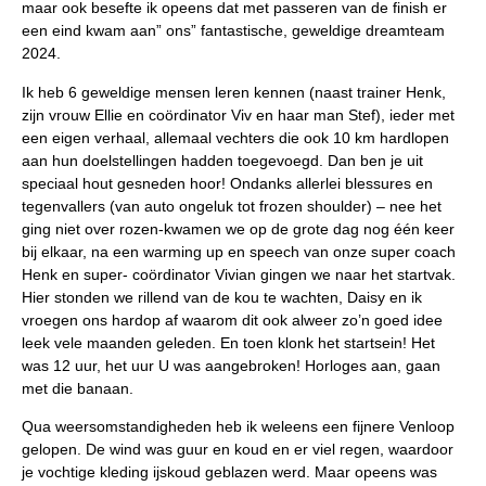
maar ook besefte ik opeens dat met passeren van de finish er
een eind kwam aan” ons” fantastische, geweldige dreamteam
2024.
Ik heb 6 geweldige mensen leren kennen (naast trainer Henk,
zijn vrouw Ellie en coördinator Viv en haar man Stef), ieder met
een eigen verhaal, allemaal vechters die ook 10 km hardlopen
aan hun doelstellingen hadden toegevoegd. Dan ben je uit
speciaal hout gesneden hoor! Ondanks allerlei blessures en
tegenvallers (van auto ongeluk tot frozen shoulder) – nee het
ging niet over rozen-kwamen we op de grote dag nog één keer
bij elkaar, na een warming up en speech van onze super coach
Henk en super- coördinator Vivian gingen we naar het startvak.
Hier stonden we rillend van de kou te wachten, Daisy en ik
vroegen ons hardop af waarom dit ook alweer zo’n goed idee
leek vele maanden geleden. En toen klonk het startsein! Het
was 12 uur, het uur U was aangebroken! Horloges aan, gaan
met die banaan.
Qua weersomstandigheden heb ik weleens een fijnere Venloop
gelopen. De wind was guur en koud en er viel regen, waardoor
je vochtige kleding ijskoud geblazen werd. Maar opeens was