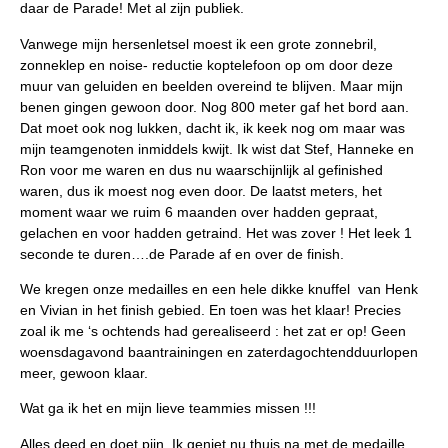
daar de Parade! Met al zijn publiek.
Vanwege mijn hersenletsel moest ik een grote zonnebril,
zonneklep en noise- reductie koptelefoon op om door deze
muur van geluiden en beelden overeind te blijven. Maar mijn
benen gingen gewoon door. Nog 800 meter gaf het bord aan.
Dat moet ook nog lukken, dacht ik, ik keek nog om maar was
mijn teamgenoten inmiddels kwijt. Ik wist dat Stef, Hanneke en
Ron voor me waren en dus nu waarschijnlijk al gefinished
waren, dus ik moest nog even door. De laatst meters, het
moment waar we ruim 6 maanden over hadden gepraat,
gelachen en voor hadden getraind. Het was zover ! Het leek 1
seconde te duren….de Parade af en over de finish.
We kregen onze medailles en een hele dikke knuffel van Henk
en Vivian in het finish gebied. En toen was het klaar! Precies
zoal ik me ‘s ochtends had gerealiseerd : het zat er op! Geen
woensdagavond baantrainingen en zaterdagochtendduurlopen
meer, gewoon klaar.
Wat ga ik het en mijn lieve teammies missen !!!
Alles deed en doet pijn. Ik geniet nu thuis na met de medaille