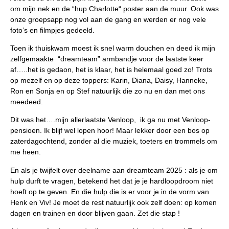
om mijn nek en de “hup Charlotte“ poster aan de muur. Ook was
onze groepsapp nog vol aan de gang en werden er nog vele
foto’s en filmpjes gedeeld.
Toen ik thuiskwam moest ik snel warm douchen en deed ik mijn
zelfgemaakte “dreamteam” armbandje voor de laatste keer
af…..het is gedaon, het is klaar, het is helemaal goed zo! Trots
op mezelf en op deze toppers: Karin, Diana, Daisy, Hanneke,
Ron en Sonja en op Stef natuurlijk die zo nu en dan met ons
meedeed.
Dit was het….mijn allerlaatste Venloop, ik ga nu met Venloop-
pensioen. Ik blijf wel lopen hoor! Maar lekker door een bos op
zaterdagochtend, zonder al die muziek, toeters en trommels om
me heen.
En als je twijfelt over deelname aan dreamteam 2025 : als je om
hulp durft te vragen, betekend het dat je je hardloopdroom niet
hoeft op te geven. En die hulp die is er voor je in de vorm van
Henk en Viv! Je moet de rest natuurlijk ook zelf doen: op komen
dagen en trainen en door blijven gaan. Zet die stap !