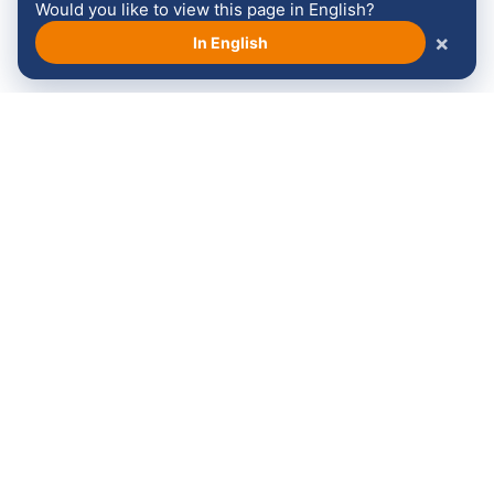
Would you like to view this page in English?
×
In English
Bekijk alle sponsoren →
Volg ons:
Langskomen?
Contact
Maandag t/m vrijdag
Stichting Venloop
van 08:30 - 17:00
Koninginnesingel 14