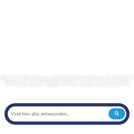
Ook de Neptunus Wandelmarathon en Walk &
Wheels tocht 2025 hé-le-maal uitverkocht!
← Terug naar nieuws