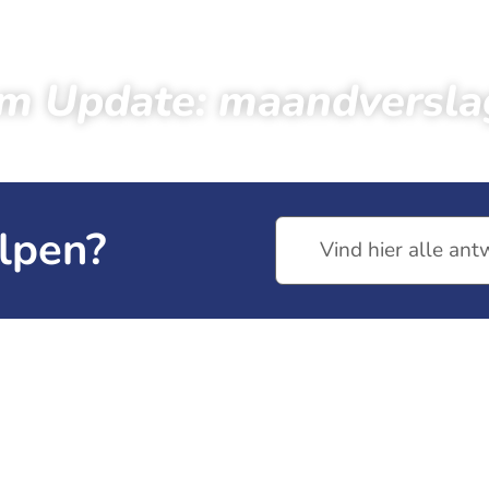
m Update: maandverslag
← Terug naar nieuws
lpen?