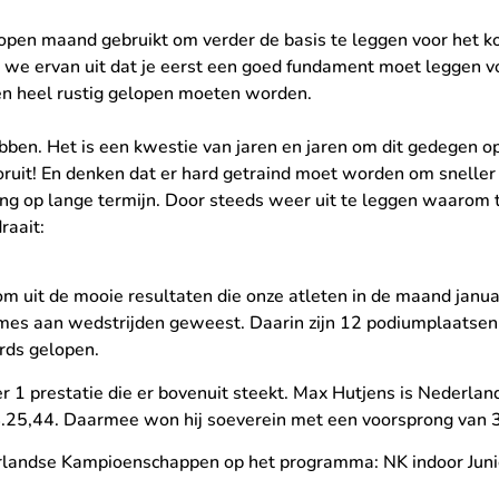
elopen maand gebruikt om verder de basis te leggen voor het
 we ervan uit dat je eerst een goed fundament moet leggen vo
pen heel rustig gelopen moeten worden.
ben. Het is een kwestie van jaren en jaren om dit gedegen op
vooruit! En denken dat er hard getraind moet worden om sneller
eling op lange termijn. Door steeds weer uit te leggen waarom
raait:
erom uit de mooie resultaten die onze atleten in de maand jan
names aan wedstrijden geweest. Daarin zijn 12 podiumplaatsen 
ords gelopen.
is er 1 prestatie die er bovenuit steekt. Max Hutjens is Nede
4.25,44. Daarmee won hij soeverein met een voorsprong van 
landse Kampioenschappen op het programma: NK indoor Junio