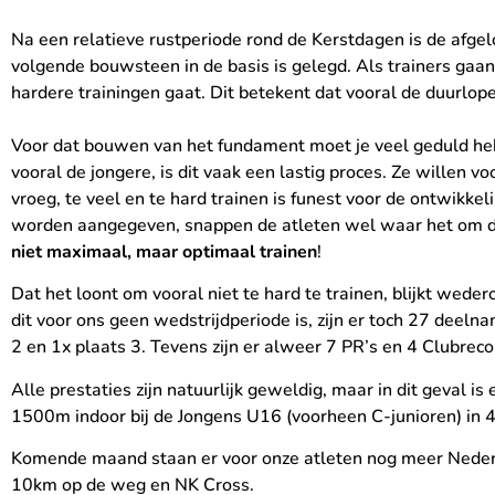
Na een relatieve rustperiode rond de Kerstdagen is de afg
volgende bouwsteen in de basis is gelegd. Als trainers gaan
hardere trainingen gaat. Dit betekent dat vooral de duurlo
Voor dat bouwen van het fundament moet je veel geduld heb
vooral de jongere, is dit vaak een lastig proces. Ze willen 
vroeg, te veel en te hard trainen is funest voor de ontwikk
worden aangegeven, snappen de atleten wel waar het om d
niet maximaal, maar optimaal trainen
!
Dat het loont om vooral niet te hard te trainen, blijkt wed
dit voor ons geen wedstrijdperiode is, zijn er toch 27 deel
2 en 1x plaats 3. Tevens zijn er alweer 7 PR’s en 4 Clubrec
Alle prestaties zijn natuurlijk geweldig, maar in dit geval 
1500m indoor bij de Jongens U16 (voorheen C-junioren) in 
Komende maand staan er voor onze atleten nog meer Neder
10km op de weg en NK Cross.